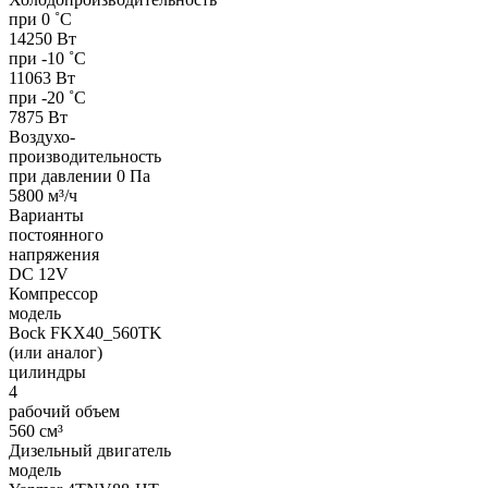
при 0 ˚С
14250 Вт
при -10 ˚С
11063 Вт
при -20 ˚С
7875 Вт
Воздухо-
производительность
при давлении 0 Па
5800 м³/ч
Варианты
постоянного
напряжения
DC 12V
Компрессор
модель
Bock FKX40_560TK
(или аналог)
цилиндры
4
рабочий объем
560 см³
Дизельный двигатель
модель