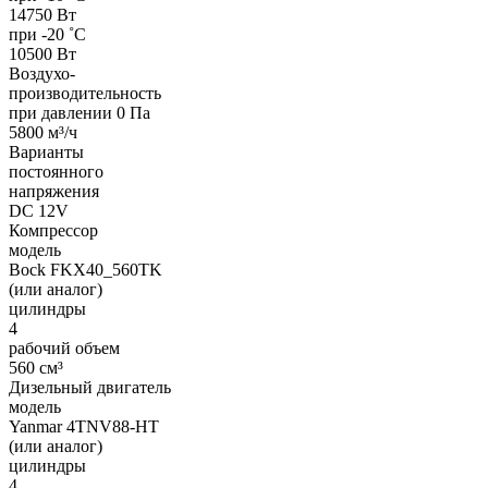
14750 Вт
при -20 ˚С
10500 Вт
Воздухо-
производительность
при давлении 0 Па
5800 м³/ч
Варианты
постоянного
напряжения
DC 12V
Компрессор
модель
Bock FKX40_560TK
(или аналог)
цилиндры
4
рабочий объем
560 см³
Дизельный двигатель
модель
Yanmar 4TNV88-HT
(или аналог)
цилиндры
4