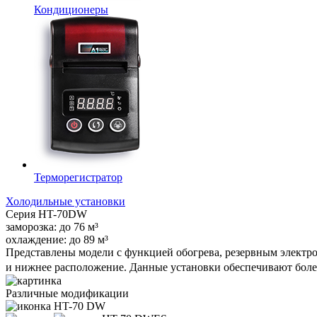
Кондиционеры
Терморегистратор
Холодильные установки
Серия
HT-70DW
заморозка:
до
76
м³
охлаждение:
до
89
м³
Представлены модели с функцией обогрева, резервным электр
и нижнее расположение. Данные установки обеспечивают боле
Различные модификации
HT-70 DW