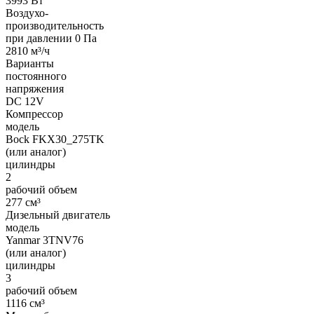
3993 Вт
Воздухо-
производительность
при давлении 0 Па
2810 м³/ч
Варианты
постоянного
напряжения
DC 12V
Компрессор
модель
Bock FKX30_275TK
(или аналог)
цилиндры
2
рабочий объем
277 см³
Дизельный двигатель
модель
Yanmar 3TNV76
(или аналог)
цилиндры
3
рабочий объем
1116 см³