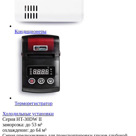
Кондиционеры
Терморегистратор
Холодильные установки
Серия
HT-30DW II
заморозка:
до
53
м³
охлаждение:
до
64
м³
Серия предназначена для транспортировки грузов глубокой