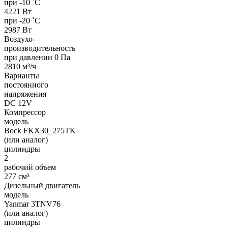
при -10 ˚С
4221 Вт
при -20 ˚С
2987 Вт
Воздухо-
производительность
при давлении 0 Па
2810 м³/ч
Варианты
постоянного
напряжения
DC 12V
Компрессор
модель
Bock FKX30_275TK
(или аналог)
цилиндры
2
рабочий объем
277 см³
Дизельный двигатель
модель
Yanmar 3TNV76
(или аналог)
цилиндры