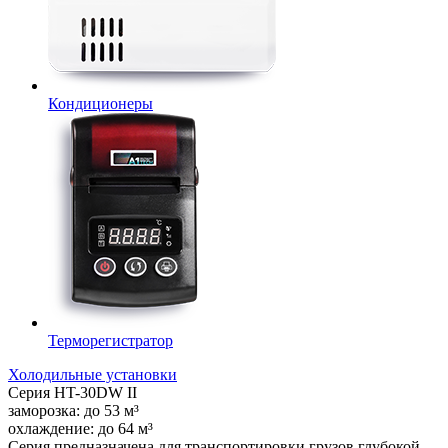
Кондиционеры
Терморегистратор
Холодильные установки
Серия
HT-30DW II
заморозка:
до
53
м³
охлаждение:
до
64
м³
Серия предназначена для транспортировки грузов глубокой