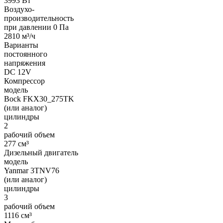
3993 Вт
Воздухо-
производительность
при давлении 0 Па
2810 м³/ч
Варианты
постоянного
напряжения
DC 12V
Компрессор
модель
Bock FKX30_275TK
(или аналог)
цилиндры
2
рабочий объем
277 см³
Дизельный двигатель
модель
Yanmar 3TNV76
(или аналог)
цилиндры
3
рабочий объем
1116 см³