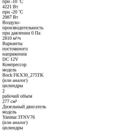
при -10 ˚С
4221 Вт
при -20 ˚С
2987 Вт
Воздухо-
производительность
при давлении 0 Па
2810 м³/ч
Варианты
постоянного
напряжения
DC 12V
Компрессор
модель
Bock FKX30_275TK
(или аналог)
цилиндры
2
рабочий объем
277 см³
Дизельный двигатель
модель
Yanmar 3TNV76
(или аналог)
цилиндры