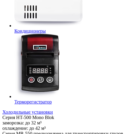
Кондиционеры
Терморегистратор
Холодильные установки
Серия
HT-500 Mono Blok
заморозка:
до
32
м³
охлаждение:
до
42
м³
Серия MB-550 предназначена для транспортировки грузов