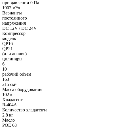
при давлении 0 Па
1902 м³/ч
Варианты
постоянного
напряжения
DC 12V / DC 24V
Компрессор
модель
QP16
QP21
(или аналог)
цилиндры
6
10
рабочий объем
163
215 см³
Масса оборудования
102 кг
Хладагент
R-404A
Количество хладагента
2.8 кг
Масло
POE 68