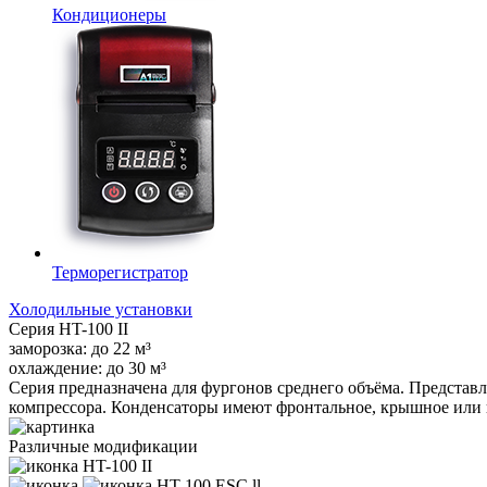
Кондиционеры
Терморегистратор
Холодильные установки
Серия
HT-100 II
заморозка:
до
22
м³
охлаждение:
до
30
м³
Серия предназначена для фургонов среднего объёма. Представ
компрессора. Конденсаторы имеют фронтальное, крышное или
Различные модификации
HT-100 II
HT-100 ESC ll