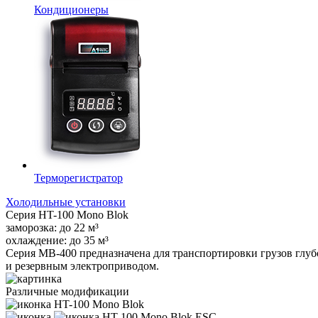
Кондиционеры
Терморегистратор
Холодильные установки
Серия
HT-100 Mono Blok
заморозка:
до
22
м³
охлаждение:
до
35
м³
Серия MB-400 предназначена для транспортировки грузов глуб
и резервным электроприводом.
Различные модификации
HT-100 Mono Blok
HT-100 Mono Blok ESC