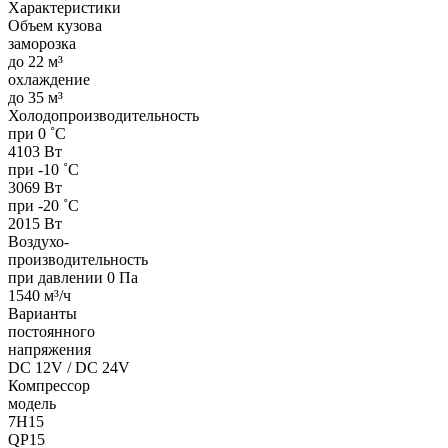
Характеристики
Объем кузова
заморозка
до 22 м³
охлаждение
до 35 м³
Холодопроизводительность
при 0 ˚С
4103 Вт
при -10 ˚С
3069 Вт
при -20 ˚С
2015 Вт
Воздухо-
производительность
при давлении 0 Па
1540 м³/ч
Варианты
постоянного
напряжения
DC 12V / DC 24V
Компрессор
модель
7H15
QP15