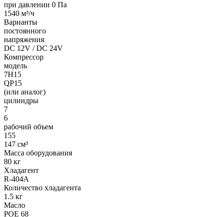
при давлении 0 Па
1540 м³/ч
Варианты
постоянного
напряжения
DC 12V / DC 24V
Компрессор
модель
7H15
QP15
(или аналог)
цилиндры
7
6
рабочий объем
155
147 см³
Масса оборудования
80 кг
Хладагент
R-404A
Количество хладагента
1.5 кг
Масло
POE 68