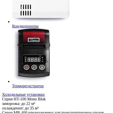
Кондиционеры
Терморегистратор
Холодильные установки
Серия
HT-100 Mono Blok
заморозка:
до
22
м³
охлаждение:
до
35
м³
Серия MB-400 предназначена для транспортировки грузов