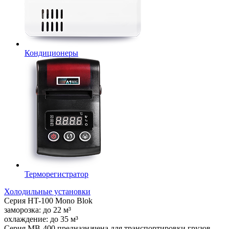
Кондиционеры
Терморегистратор
Холодильные установки
Серия
HT-100 Mono Blok
заморозка:
до
22
м³
охлаждение:
до
35
м³
Серия MB-400 предназначена для транспортировки грузов