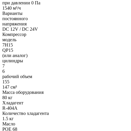
при давлении 0 Па
1540 м³/ч
Варианты
постоянного
напряжения
DC 12V / DC 24V
Компрессор
модель
7H15
QP15
(или аналог)
цилиндры
7
6
рабочий объем
155
147 см³
Масса оборудования
80 кг
Хладагент
R-404A
Количество хладагента
1.5 кг
Масло
POE 68